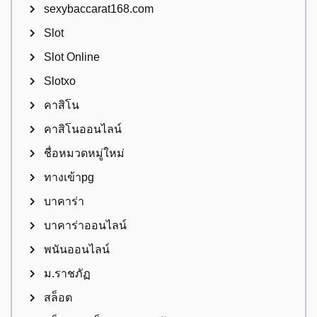
sexybaccarat168.com
Slot
Slot Online
Slotxo
คาสิโน
คาสิโนออนไลน์
ชื่อหมวดหมู่ใหม่
ทางเข้าpg
บาคาร่า
บาคาร่าออนไลน์
พนันออนไลน์
ม.ราชภัฏ
สล็อต