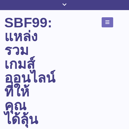
Skip
to
content
SBF99:
แหล่ง
รวม
เกมส์
ออนไลน์
ที่ให้
คุณ
ได้ลุ้น