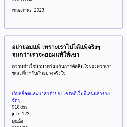
พฤษภาคม 2023
อย่ายอมแพ้ เพราะเราไม่ได้แพ้จริงๆ
จนกว่าเราจะยอมแพ้ให้เขา
ความสำเร็จมักมาพร้อมกับการตัดสินใจของพวกเรา
ขณะที่เรารับมันอย่างจริงใจ
เว็บสล็อตและบาคาร่าของโครตดีเว็บนี้เล่นแล้วรวย
จัดๆ
918kiss
joker123
ดูหนัง