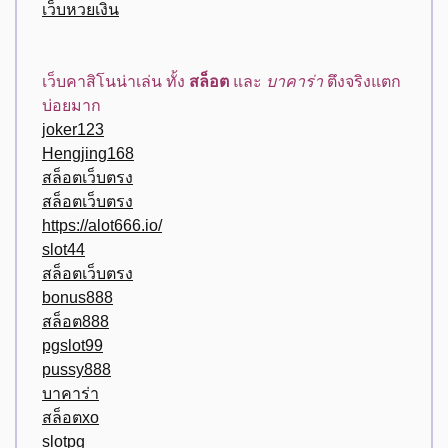
เว็บหวยเงิน
เว็บคาสิโนน่าเล่น ทั้ง
สล็อต
และ
บาคาร่า
ตึงจริงแตก
บ่อยมาก
joker123
Hengjing168
สล็อตเว็บตรง
สล็อตเว็บตรง
https://alot666.io/
slot44
สล็อตเว็บตรง
bonus888
สล็อต888
pgslot99
pussy888
บาคาร่า
สล็อตxo
slotpg