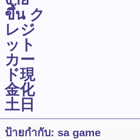
ขึ้น ク
レジ
ット
カー
ド現
金化
土日
ป้ายกำกับ:
sa game