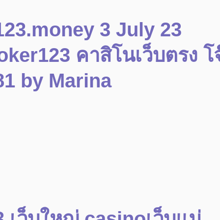
123.money 3 July 23
oker123 คาสิโนเว็บตรง โจ
 81 by Marina
เว็บใหญ่ casinoเว็บแม่