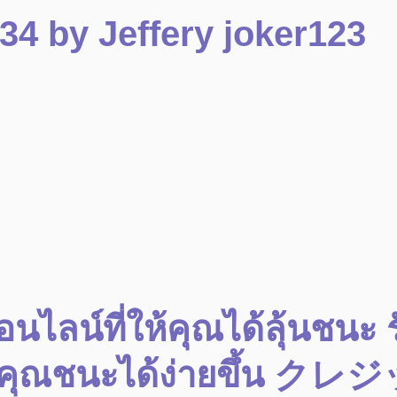
 34 by Jeffery joker123
ไลน์ที่ให้คุณได้ลุ้นชนะ ร
ห้คุณชนะได้ง่ายขึ้น クレ