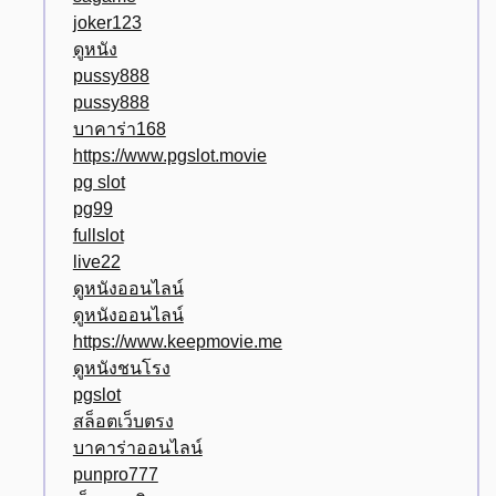
joker123
ดูหนัง
pussy888
pussy888
บาคาร่า168
https://www.pgslot.movie
pg slot
pg99
fullslot
live22
ดูหนังออนไลน์
ดูหนังออนไลน์
https://www.keepmovie.me
ดูหนังชนโรง
pgslot
สล็อตเว็บตรง
บาคาร่าออนไลน์
punpro777