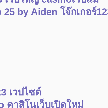
 25 by Aiden โจ๊กเกอร์12
23 เวปไซต์
 คาสิโนเว็บเปิดใหม่