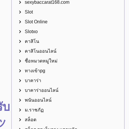
sexybaccarat168.com
Slot
Slot Online
Slotxo
คาสิโน
คาสิโนออนไลน์
ชื่อหมวดหมู่ใหม่
ทางเข้าpg
บาคาร่า
บาคาร่าออนไลน์
พนันออนไลน์
ับ
ม.ราชภัฏ
ジッ
สล็อต