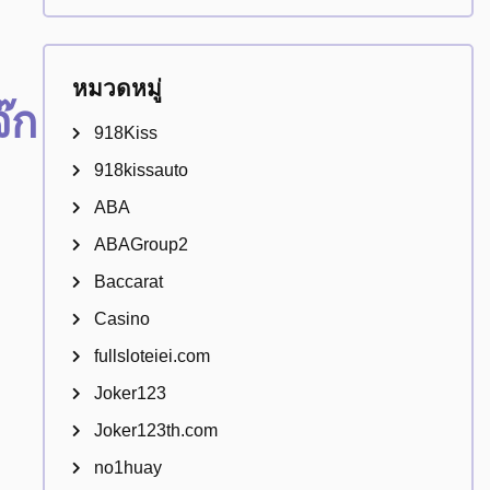
หมวดหมู่
๊ก
918Kiss
918kissauto
ABA
ABAGroup2
Baccarat
Casino
fullsloteiei.com
Joker123
Joker123th.com
no1huay