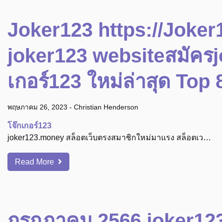
Joker123 https://Joker
joker123 websiteสมัครj
เกอร์123 ใหม่ล่าสุด Top
พฤษภาคม 26, 2023
-
Christian Henderson
โจ๊กเกอร์123
joker123.money สล็อตเว็บตรงสมาชิกใหม่มาแรง สล็อตเว…
Read More
กรกฎาคม 2566 joker123 