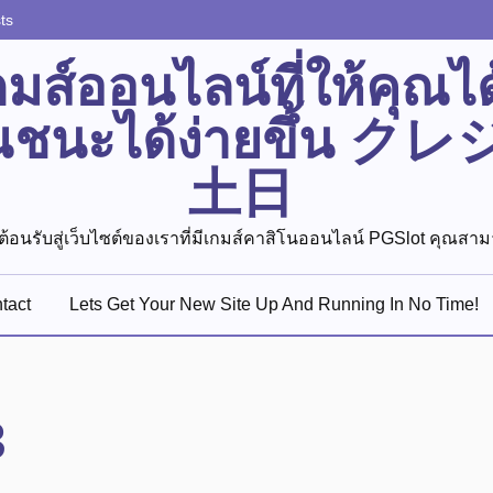
ts
ส์ออนไลน์ที่ให้คุณได
ห้คุณชนะได้ง่ายข
土日
ินดีต้อนรับสู่เว็บไซต์ของเราที่มีเกมส์คาสิโนออนไลน์ PGSlot คุณสาม
tact
Lets Get Your New Site Up And Running In No Time!
3