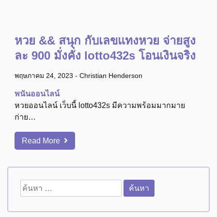
หวย && สนุก กับเลขแทงหวย จ่ายสูง
ละ 900 มั่งคั่ง lotto432s โอนเงินจริง
พฤษภาคม 24, 2023
-
Christian Henderson
พนันออนไลน์
หวยออนไลน์ เว็บนี้ lotto432s มีความพร้อมมากมาย
ก่าย…
Read More
ค้นหา
สำหรับ: