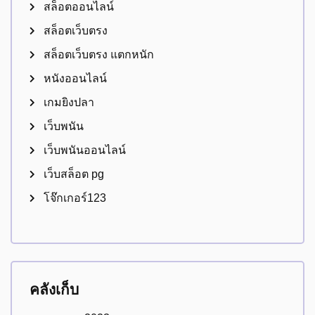
สล็อตออนไลน์
สล็อตเว็บตรง
สล็อตเว็บตรง แตกหนัก
หนังออนไลน์
เกมยิงปลา
เว็บพนัน
เว็บพนันออนไลน์
เว็บสล็อต pg
โจ๊กเกอร์123
คลังเก็บ