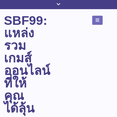
Skip
to
content
SBF99:
แหล่ง
รวม
เกมส์
ออนไลน์
ที่ให้
คุณ
ได้ลุ้น