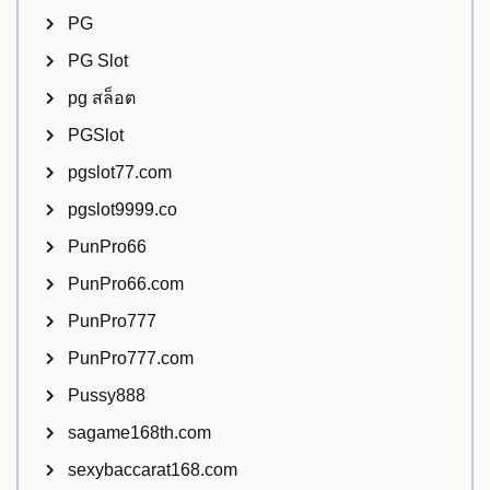
PG
PG Slot
pg สล็อต
PGSlot
pgslot77.com
pgslot9999.co
PunPro66
PunPro66.com
PunPro777
PunPro777.com
Pussy888
sagame168th.com
sexybaccarat168.com