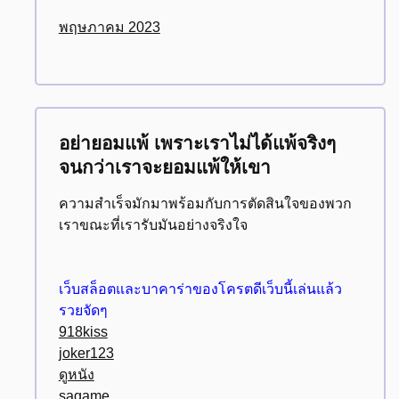
พฤษภาคม 2023
อย่ายอมแพ้ เพราะเราไม่ได้แพ้จริงๆ
จนกว่าเราจะยอมแพ้ให้เขา
ความสำเร็จมักมาพร้อมกับการตัดสินใจของพวก
เราขณะที่เรารับมันอย่างจริงใจ
เว็บสล็อตและบาคาร่าของโครตดีเว็บนี้เล่นแล้ว
รวยจัดๆ
918kiss
joker123
ดูหนัง
sagame