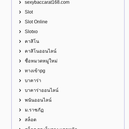
sexybaccarat168.com
Slot
Slot Online
Slotxo
คาสิโน
คาสิโนออนไลน์
ชื่อหมวดหมู่ใหม่
ทางเข้าpg
บาคาร่า
บาคาร่าออนไลน์
พนันออนไลน์
ม.ราชภัฏ
สล็อต